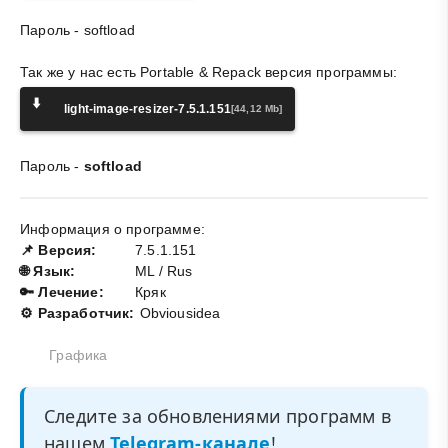
Пароль - softload
Так же у нас есть Portable & Repack версия программы:
⬇️
light-image-resizer-7.5.1.151
[44,12 Mb]
Пароль -
softload
Информация о программе:
📌 Версия:
7.5.1.151
🌐 Язык:
ML / Rus
🔑 Лечение:
Кряк
⚙️ Разработчик:
Obviousidea
Графика
Следите за обновлениями программ в
нашем
Telegram-канале
!