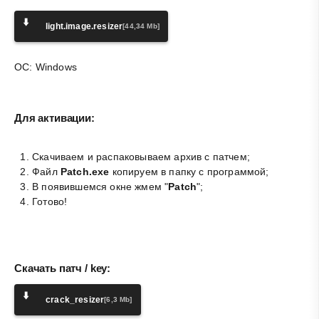
⬇️
light.image.resizer
[44,34 Mb]
ОС: Windows
Для активации:
Скачиваем и распаковываем архив с патчем;
Файл
Patch.exe
копируем в папку с программой;
В появившемся окне жмем "
Patch
";
Готово!
Скачать патч / key:
⬇️
crack_resizer
[6,3 Mb]