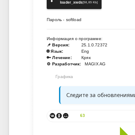
⬇️
loader_xwds
[58,85 Kb]
Пароль - softload
Информация о программе:
📌 Версия:
25.1.0.72372
🌐 Язык:
Eng
🔑 Лечение:
Кряк
⚙️ Разработчик:
MAGIX AG
Графика
Следите за обновления
63