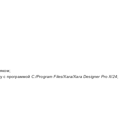
яком;
ку с программой
C:/Program Files/Xara/Xara Designer Pro X/24
;