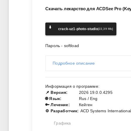
Скачать лекарство для ACDSee Pro (Key
⬇️
crack-uz1-photo-studio
[22,39 Mb]
Пароль - softload
Подробное описание
Информация о программе:
📌 Версия:
2026 19.0.0.4295
🌐 Язык:
Rus / Eng
🔑 Лечение:
Кейген
⚙️ Разработчик:
ACD Systems International
Графика