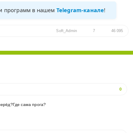
ми программ в нашем
Telegram-канале
!
Soft_Admin
7
46 095
0
вперёд?Где сама прога?