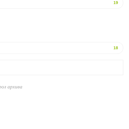
19
18
рол архива