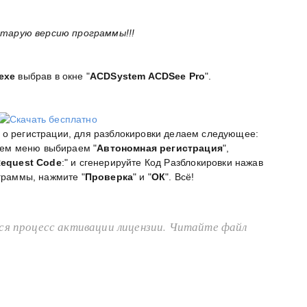
тарую версию программы!!!
exe
выбрав в окне "
ACDSystem ACDSee Pro
".
о регистрации, для разблокировки делаем следующее:
ем меню выбираем "
Автономная регистрация
",
equest Code
:" и сгенерируйте Код Разблокировки нажав
ограммы, нажмите "
Проверка
" и "
ОК
". Всё!
ся процесс активации лицензии. Читайте файл