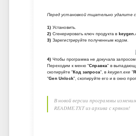
Перед установкой тщательно удалите с
1)
Установить.
2)
Сгенерировать ключ продукта в
keygen.
3)
Зарегистрируйте полученным кодом.
4)
Чтобы программа не докучала запросом 
Переходим к меню "
Справка
" в выпадающ
скопируйте "
Код запроса
", в
keygen.exe
"
R
"
Gen Unlock
", скопируйте его и в окно пр
В новой версии программы изменил
README.TXT из архива с кряком!