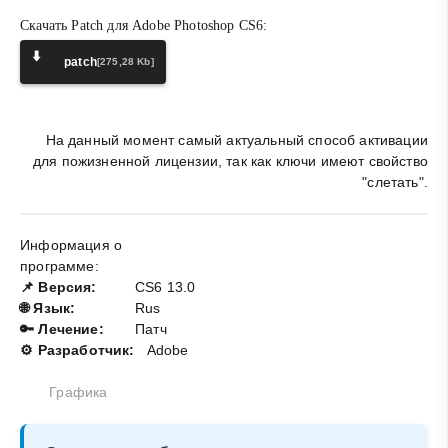
Скачать Patch для Adobe Photoshop CS6:
⬇️
patch
[275,28 Kb]
На данный момент самый актуальный способ активации
для пожизненной лицензии, так как ключи имеют свойство
"слетать".
Информация о
программе:
📌 Версия:
CS6 13.0
🌐 Язык:
Rus
🔑 Лечение:
Патч
⚙️ Разработчик:
Adobe
Графика