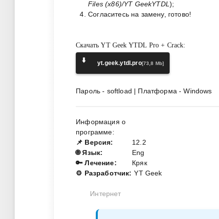
Files (x86)/YT GeekYTDL
);
Согласитесь на замену, готово!
Скачать YT Geek YTDL Pro + Crack:
⬇️
yt.geek.ytdl.pro
[73,8 Mb]
Пароль - softload | Платформа - Windows
Информация о
программе:
📌 Версия:
12.2
🌐 Язык:
Eng
🔑 Лечение:
Кряк
⚙️ Разработчик:
YT Geek
Интернет