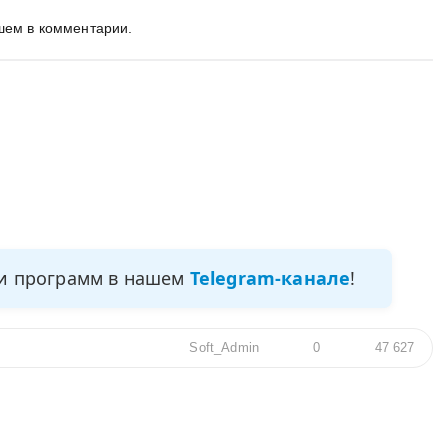
шем в комментарии.
ми программ в нашем
Telegram-канале
!
Soft_Admin
0
47 627