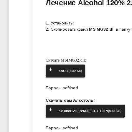
Лечение Alcohol 120% 2.
1. Установить;
2. Скопировать файл
MSIMG32.dll
в папку
Скачать MSIMG32.dll:
⬇️
crack
[2,42 Kb]
Пароль: softload
Скачать сам Алкоголь:
⬇️
alcohol120_retail_2.1.1.1019
[8,13 Mb]
Пароль: softload