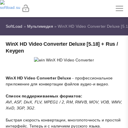
SoftLoad
»
Мультимедия
» WinX HD Video Converter Deluxe [5.1
WinX HD Video Converter Deluxe [5.18] + Rus /
Keygen
WinX HD Video Converter Deluxe
- профессиональное
приложение для конвертации файлов аудио-и видео.
Список поддерживаемых форматов:
AVI, ASF, DivX, FLV, MPEG1 / 2, RM, RMVB, MOV, VOB, WMV,
XviD, 3GP, 3G2
.
Быстрая скорость конвертации, многопоточность и простой
интерфейс. Теперь и с наличием русского языка.