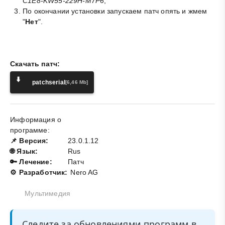
C1E8-KW55-229H-M7P6
;
По окончании установки запускаем патч опять и жмем
"
Нет
".
Скачать патч:
⬇️
patchserial
[6,46 Mb]
Информация о
программе:
📌 Версия:
23.0.1.12
🌐 Язык:
Rus
🔑 Лечение:
Патч
⚙️ Разработчик:
Nero AG
Мультимедия
Следите за обновлениями программ в