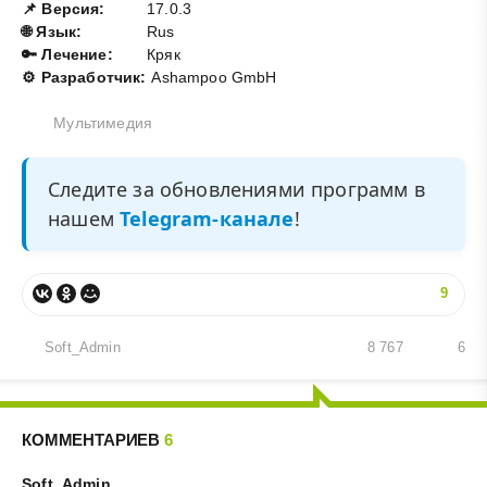
📌 Версия:
17.0.3
🌐 Язык:
Rus
🔑 Лечение:
Кряк
⚙️ Разработчик:
Ashampoo GmbH
Мультимедия
Следите за обновлениями программ в
нашем
Telegram-канале
!
9
Soft_Admin
8 767
6
КОММЕНТАРИЕВ
6
Soft_Admin