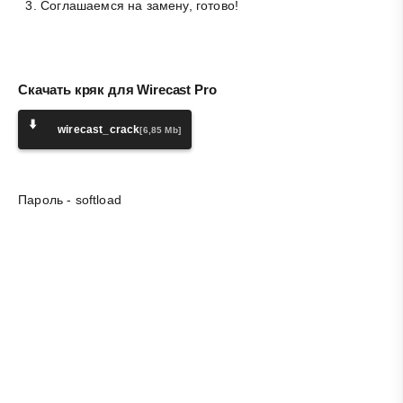
Соглашаемся на замену, готово!
Скачать кряк для Wirecast Pro
⬇️
wirecast_crack
[6,85 Mb]
Пароль - softload