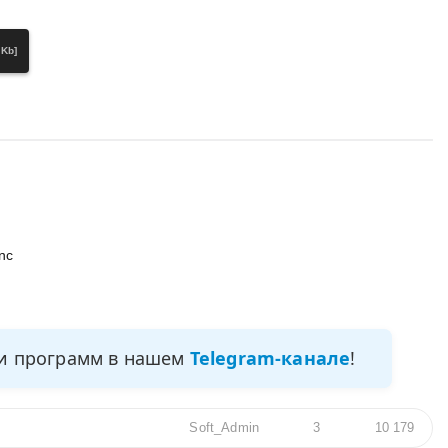
 Kb]
nc
ми программ в нашем
Telegram-канале
!
Soft_Admin
3
10 179