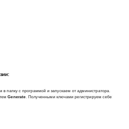
зии:
м в папку с программой и запускаем от администратора.
атем
Generate
. Полученными ключами регистрируем себе