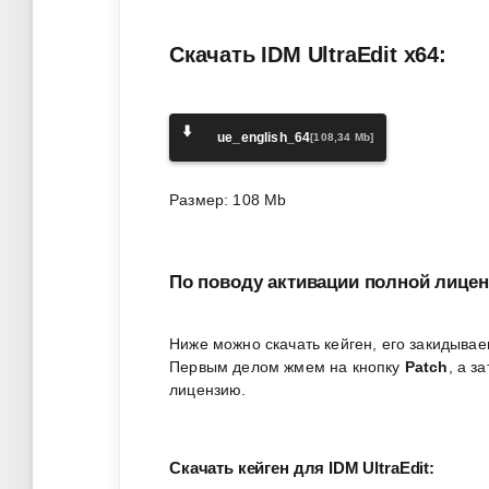
Скачать IDM UltraEdit x64:
⬇️
ue_english_64
[108,34 Mb]
Размер: 108 Mb
По поводу активации полной лицен
Ниже можно скачать кейген, его закидывае
Первым делом жмем на кнопку
Patch
, а з
лицензию.
Скачать кейген для IDM UltraEdit: