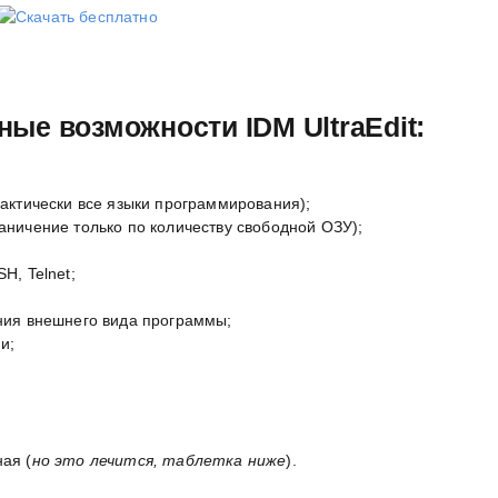
ые возможности IDM UltraEdit:
актически все языки программирования);
ничение только по количеству свободной ОЗУ);
H, Telnet;
ния внешнего вида программы;
и;
ная (
но это лечится, таблетка ниже
).