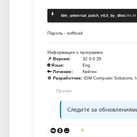
⬇️
idm_universal_patch_v6.0_by_dfox
[262,36
Пароль - softload
Информация о программе:
📌 Версия:
32.0.0.39
🌐 Язык:
Eng
🔑 Лечение:
Кейген
⚙️ Разработчик:
IDM Computer Solutions, I
Прочее
Следите за обновления
9