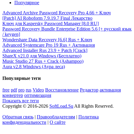
Популярное
Advanced Archive Password Recovery Pro 4.66 + Ключ
[Patch] AI Roboform 7.9.19.7 Final Лекарство
Ключ для Kaspersky Password Manager [8.0 RU]
Password Recovery Bundle Enterprise Edition 5.6 [+ русский язык
/ keygen]
Wondershare Data Recovery [6.6] Rus + Ключ
Advanced Systemcare Pro 19 Rus + Активация
Advanced Installer Rus 23.9 + Patch [Crack]
ShareX v21.0 для Windows (Бесплатно)
Music Studio 27 Rus + Crack (Ashampoo)
Aura v2.8 Windows (Аура леса)
Популярные теги
free
pdf
pro
rus
Video
Восстановление
Редактор
активация
конвертер
оптимизация
Показать все теги
Copyright © 2016-2026
SoftLoad.Su
All Rights Reserved.
Обратная связь
|
Правообладателям
|
Политика
конфиденциальности
|
О сайте