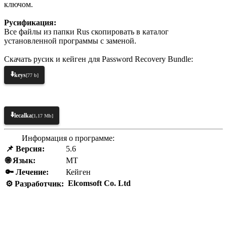
ключом.
Русификация:
Все файлы из папки Rus скопировать в каталог
установленной программы с заменой.
Скачать русик и кейген для Password Recovery Bundle:
⬇️
keys
[77 b]
⬇️
lecalka
[1,17 Mb]
Информация о программе:
📌 Версия:
5.6
🌐 Язык:
MT
🔑 Лечение:
Кейген
Elcomsoft Co. Ltd
⚙️ Разработчик: