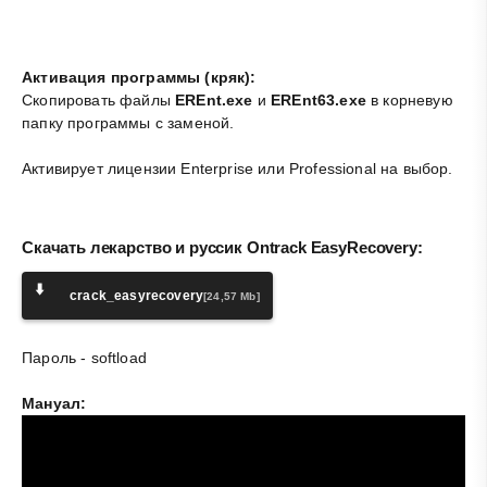
Активация программы (кряк):
Скопировать файлы
EREnt.exe
и
EREnt63.exe
в корневую
папку программы с заменой.
Активирует лицензии Enterprise или Professional на выбор.
Скачать лекарство и руссик Ontrack EasyRecovery:
⬇️
crack_easyrecovery
[24,57 Mb]
Пароль - softload
Мануал: