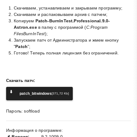
Скачиваем, устанавливаем и закрываем программу;
Скачиваем и распаковываем архив с патчем;
Копируем
Patch-BurnInTest.Professional.9.0-
Astron.exe
в папку с программой (
C:Program
FilesBurnInTest
);
Запускаем патч от Администратора и жмем кнопку
"
Patch
";
Готово! Теперь полная лицензия без ограничений.
Скачать патч:
⬇️
patch_bitwindows
[371,72 Kb]
Пароль: softload
Информация о программе:
📌 Версия:
9.2.1009.0