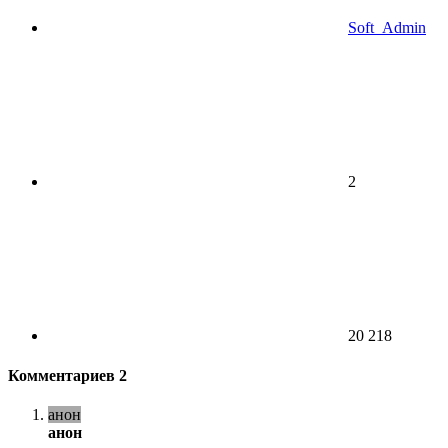
Soft_Admin
2
20 218
Комментариев
2
анон
анон