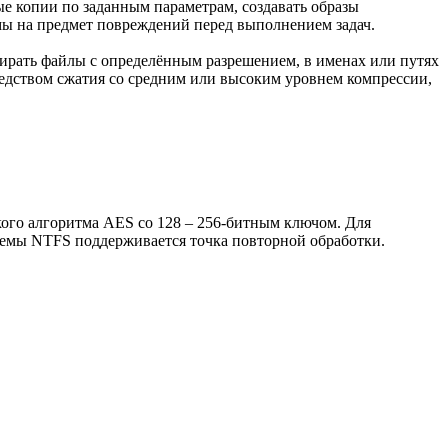
ые копии по заданным параметрам, создавать образы
емы на предмет повреждений перед выполнением задач.
ирать файлы с определённым разрешением, в именах или путях
редством сжатия со средним или высоким уровнем компрессии,
кого алгоритма AES со 128 – 256-битным ключом. Для
темы NTFS поддерживается точка повторной обработки.