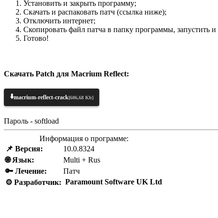
Установить и закрыть программу;
Скачать и распаковать патч (ссылка ниже);
Отключить интернет;
Скопировать файл патча в папку программы, запустить и 
Готово!
Скачать Patch для Macrium Reflect:
⬇️
macrium-reflect-crack
[606,68 Kb]
Пароль - softload
Информация о программе:
📌 Версия:
10.0.8324
🌐 Язык:
Multi + Rus
🔑 Лечение:
Патч
Paramount Software UK Ltd
⚙️ Разработчик: