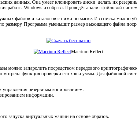
льских данных. Она умеет клонировать диски, делать их резервн
ения работы Windows из образа. Проведёт анализ файловой сист
ных файлов и каталогов с ними по маске. Из списка можно уб
 по размеру. Программа уменьшит размер выходящего файла пос
Macrium Reflect
бразы можно запаролить посредством передового криптографичес
усмотрена функция проверки его хэш-суммы. Для файловой сис
и управления резервным копированием.
рвированием информации.
нного запуска виртуальных машин на основе образов.