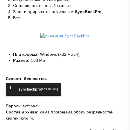
Сгенерировать новый ключик;
Зарегистрировать полученным
SyncBackPro
;
Все.
Платформа:
Windows (x32 + x64);
Размер:
103 Mb
Скачать бесплатно:
⬇️
syncbackpro
[103,88 Mb]
Пароль: softload
Состав архива:
сама программа обоих разрядностей,
кейген, ключи.