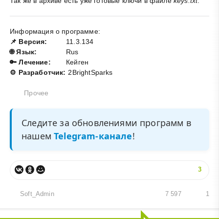
Так же в архиве есть уже готовые ключи в файле
keys.txt
.
Информация о программе:
📌 Версия:
11.3.134
🌐 Язык:
Rus
🔑 Лечение:
Кейген
⚙️ Разработчик:
2BrightSparks
Прочее
Следите за обновлениями программ в
нашем
Telegram-канале
!
3
Soft_Admin
7 597
1