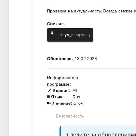
Проверка на актуальность. Всегда свежие 
Свежие:
⬇️
keys_eset
[738 b]
Обновлено:
13.02.2026
Информация о
программе:
📌 Версия:
All
🌐 Язык:
Rus
🔑 Лечение:
Ключ
Безопасность
Следите за обновления