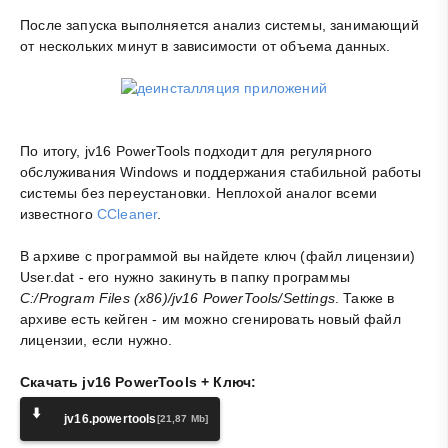
После запуска выполняется анализ системы, занимающий
от нескольких минут в зависимости от объема данных.
По итогу, jv16 PowerTools подходит для регулярного
обслуживания Windows и поддержания стабильной работы
системы без переустановки. Неплохой аналог всеми
известного
CCleaner
.
В архиве с программой вы найдете ключ (файл лицензии)
User.dat - его нужно закинуть в папку программы
C:/Program Files (x86)/jv16 PowerTools/Settings
. Также в
архиве есть кейген - им можно сгенировать новый файл
лицензии, если нужно.
Скачать jv16 PowerTools + Ключ:
⬇️
jv16.powertools
[21,87 Mb]