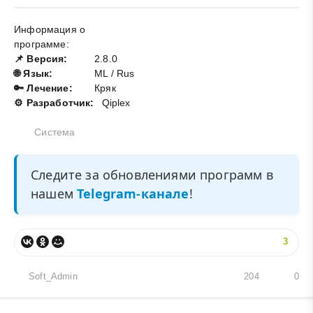
Информация о
программе:
📌 Версия:
2.8.0
🌐 Язык:
ML / Rus
🔑 Лечение:
Кряк
⚙️ Разработчик:
Qiplex
Система
Следите за обновлениями программ в
нашем
Telegram-канале
!
3
Soft_Admin
204
0