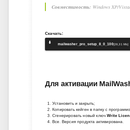
Совместимость:
Windows XP/Vista/
Скачать:
⬇️
mailwasher_pro_setup_8_0_100
[28,31 Mb]
Для активации MailWash
Установить и закрыть;
Копировать кейген в папку с программо
Сгенерировать новый ключ
Write Lice
Все. Версия продукта активирована.