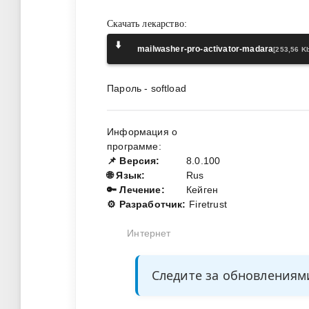
Скачать лекарство:
⬇️
mailwasher-pro-activator-madara
[253,56 Kb
Пароль - softload
Информация о
программе:
📌 Версия:
8.0.100
🌐 Язык:
Rus
🔑 Лечение:
Кейген
⚙️ Разработчик:
Firetrust
Интернет
Следите за обновления