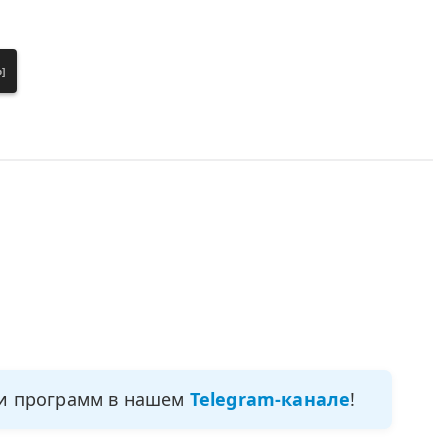
]
ми программ в нашем
Telegram-канале
!