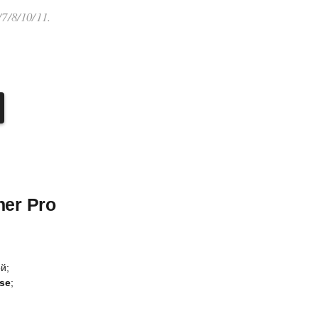
7/8/10/11.
er Pro
й;
nse
;