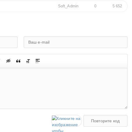
Soft_Admin
0
5 652