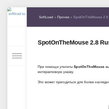
SoftLoad
»
Прочее
» SpotOnTheMouse 2.8 
SpotOnTheMouse 2.8 Ru
При помощи утилиты
SpotOnTheMouse
вы
интерактивную указку.
Это может пригодиться для более наглядн