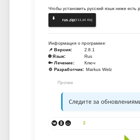
Чтобы установить русский язык ниже есть 
⬇️
rus.zip
[313,44 Kb]
Информация о программе:
📌 Версия:
2.8.1
🌐 Язык:
Rus
🔑 Лечение:
Ключ
⚙️ Разработчик:
Markus Welz
Прочее
Следите за обновления
2