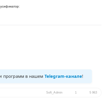
русификатор:
ми программ в нашем
Telegram-канале
!
Soft_Admin
1
5 963