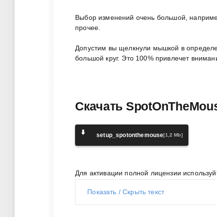
Выбор изменений очень большой, например
прочее.
Допустим вы щелкнули мышкой в определен
большой круг. Это 100% привлечет вниман
Скачать SpotOnTheMou
⬇️
setup_spotonthemouse
[1,2 Mb]
Для активации полной лицензии используйт
Показать / Скрыть текст