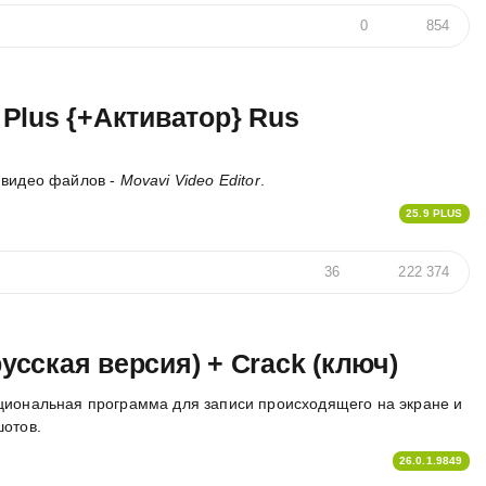
0
854
9 Plus {+Активатор} Rus
 видео файлов -
Movavi Video Editor
.
25.9 PLUS
36
222 374
русская версия) + Crack (ключ)
циональная программа для записи происходящего на экране и
шотов.
26.0.1.9849