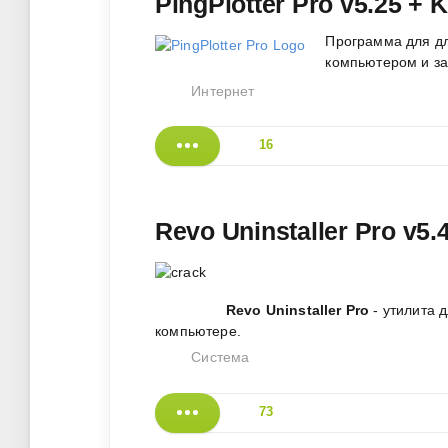
PingPlotter Pro v5.25 +
Программа для д
компьютером и з
Интернет
16
Revo Uninstaller Pro v5.
Revo Uninstaller Pro
- утилита 
компьютере.
Система
73