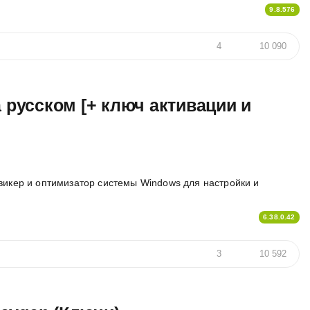
9.8.576
4
10 090
 на русском [+ ключ активации и
викер и оптимизатор системы Windows для настройки и
6.38.0.42
3
10 592