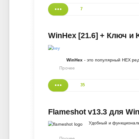
7
WinHex [21.6] + Ключ и
WinHex
- это популярный HEX ред
Прочее
35
Flameshot v13.3 для Wi
Удобный и функциональ
Прочее