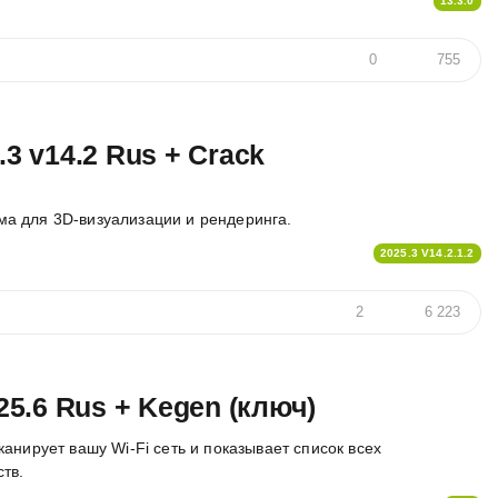
13.3.0
0
755
.3 v14.2 Rus + Crack
а для 3D-визуализации и рендеринга.
2025.3 V14.2.1.2
2
6 223
v25.6 Rus + Kegen (ключ)
анирует вашу Wi-Fi сеть и показывает список всех
тв.