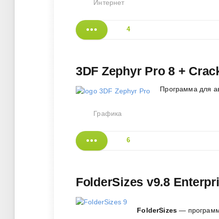
Интернет
4
3DF Zephyr Pro 8 + Crac
Программа для ав
Графика
6
FolderSizes v9.8 Enterpr
FolderSizes
— программа