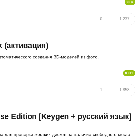
25.6
0
1 237
k (активация)
томатического создания 3D-моделей из фото.
8.011
1
1 858
ise Edition [Keygen + русский язык]
 для проверки жестких дисков на наличие свободного места.