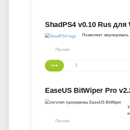
ShadPS4 v0.10 Rus для 
Позволяет эмулировать P
Прочее
1
EaseUS BitWiper Pro v2.
У
и
Прочее