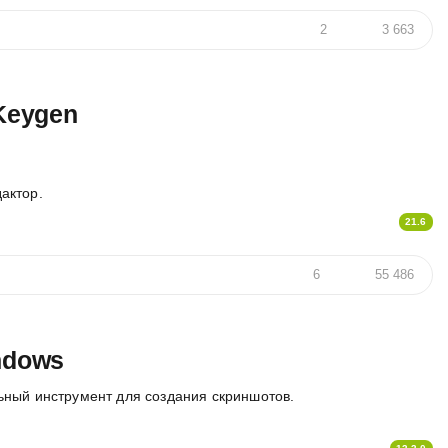
2
3 663
 Keygen
актор.
21.6
6
55 486
ndows
ный инструмент для создания скриншотов.