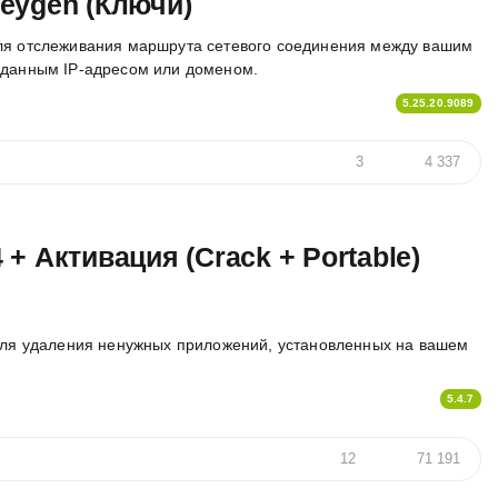
 Keygen (Ключи)
ля отслеживания маршрута сетевого соединения между вашим
аданным IP-адресом или доменом.
5.25.20.9089
3
4 337
4 + Активация (Crack + Portable)
для удаления ненужных приложений, установленных на вашем
5.4.7
12
71 191