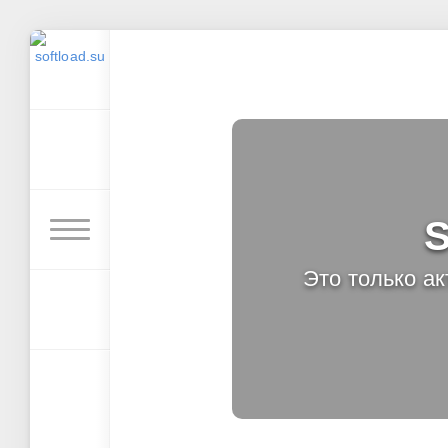
S
Это только а