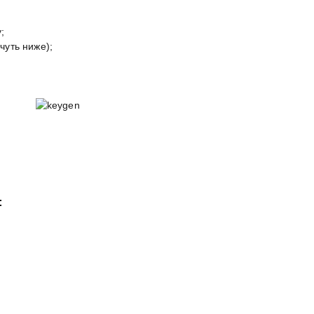
;
чуть ниже);
: