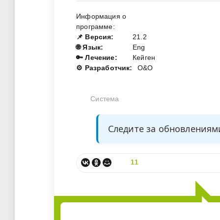
Информация о
программе:
📌 Версия:
21.2
🌐 Язык:
Eng
🔑 Лечение:
Кейген
⚙️ Разработчик:
O&O
Система
Следите за обновления
11