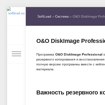
SoftLoad
»
Система
» O&O DiskImage Profe
O&O DiskImage Professi
Программа
O&O DiskImage Professional
о
резервного копирования и восстановления 
полную версию программы вместе с кейге
материала.
Важность резервного к