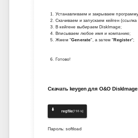
Устанавливаем и закрываем программу
Скачиваем и запускаем кейген (ссылка 
В кейгене выбираем DiskImage;
Вписываем любое имя и компанию;
Жмем "
Generate
", а затем "
Register
";
Готово!
Скачать keygen для O&O DiskImage
⬇️
regfile
[755 b]
Пароль: softload