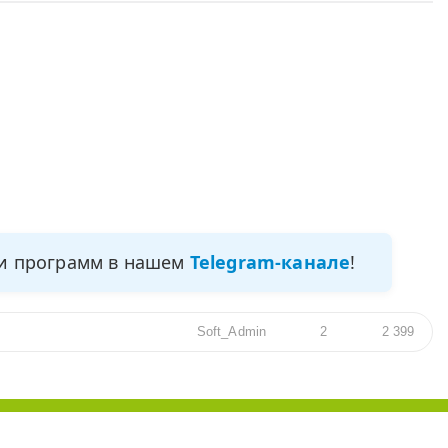
ми программ в нашем
Telegram-канале
!
Soft_Admin
2
2 399