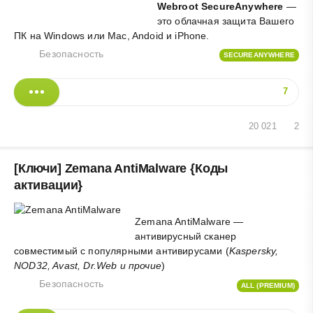
Webroot SecureAnywhere
—
это облачная защита Вашего
ПК на Windows или Mac, Andoid и iPhone.
Безопасность
SECUREANYWHERE
7
20 021
2
[Ключи] Zemana AntiMalware {Коды
активации}
Zemana AntiMalware —
антивирусный сканер
совместимый с популярными антивирусами (
Kaspersky,
NOD32, Avast, Dr.Web и прочие
)
Безопасность
ALL (PREMIUM)