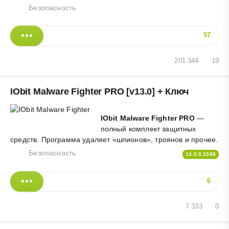
Безопасность
57
201 344
19
IObit Malware Fighter PRO [v13.0] + Ключ
IObit Malware Fighter PRO
—
полный комплект защитных
средств. Программа удаляет «шпионов», троянов и прочее.
Безопасность
13.0.0.1588
6
7 333
0