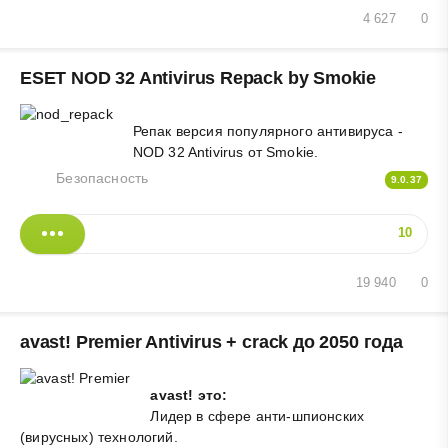
4 627
0
ESET NOD 32 Antivirus Repack by Smokie
Репак версия популярного антивируса -
NOD 32 Antivirus от Smokie.
Безопасность
9.0.37
10
19 940
0
avast! Premier Antivirus + crack до 2050 года
avast! это:
Лидер в сфере анти-шпионских
(вирусных) технологий.