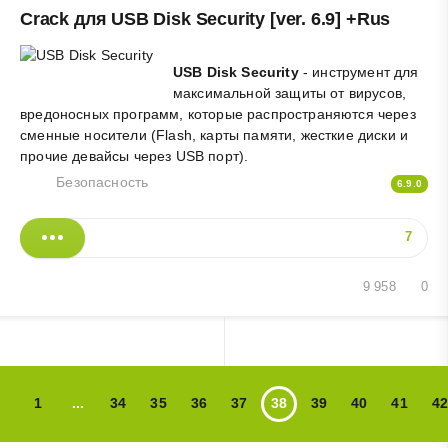
Crack для USB Disk Security [ver. 6.9] +Rus
USB Disk Security
- инструмент для
максимальной защиты от вирусов,
вредоносных программ, которые распространяются через
сменные носители (Flash, карты памяти, жесткие диски и
прочие девайсы через USB порт).
Безопасность
6.9.0
7
9 958
0
1
...
34
35
36
37
38
39
40
41
42