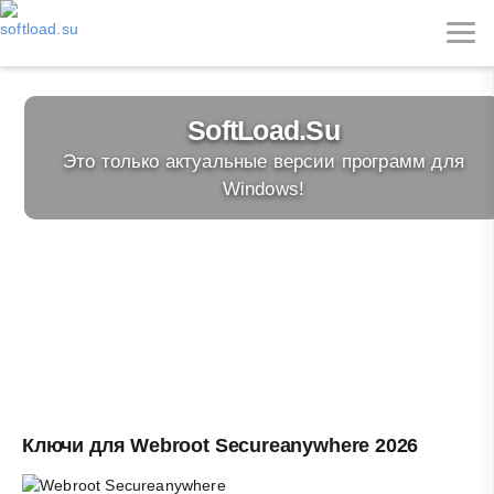
Load.Su
Ключи
ные версии программ для
Проверенны
ndows!
Ключи для Webroot Secureanywhere 2026