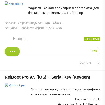
Adguard - самая популярная программа для
блокировки рекламы и антибаннер.
Новость отредактировал:
Soft_Admin
-
Причина: Добавлена версия 7.22.3.5240
Интернет
7.22.3.5240
328
278 529
68
ReiBoot Pro 9.5 (iOS) + Serial Key (Keygen)
Упрощение процесса перевода смартфона
в режим восстановления.
Версия: 9.5.3.1;
Активация: Crack / Keygen.