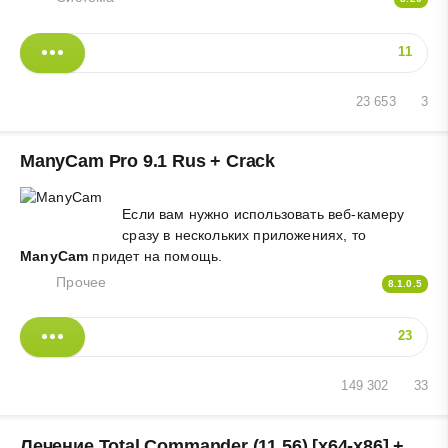
11
23 653
3
ManyCam Pro 9.1 Rus + Crack
Если вам нужно использовать веб-камеру
сразу в нескольких приложениях, то
ManyCam
придет на помощь.
Прочее
8.1.0.5
23
149 302
33
Лечение Total Commander (11.56) [х64-x86] +