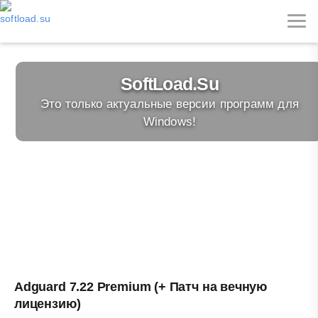
d.Su
Ключи и 
ерсии программ для
Проверенные и б
s!
Adguard 7.22 Premium (+ Патч на вечную
лицензию)