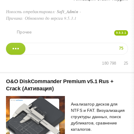
Новость отредактировал:
Soft_Admin
-
Причина: Обновлено до версии 9.5.3.1
Прочее
9.5.3.1
75
180 798
25
O&O DiskCommander Premium v5.1 Rus +
Crack (Активация)
Анализатор дисков для
NTFS и FAT. Визуализация
структуры данных, поиск
дубликатов, сравнение
каталогов.